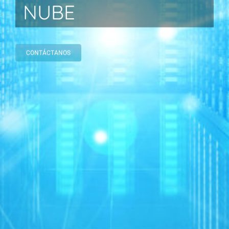
NUBE
CONTÁCTANOS