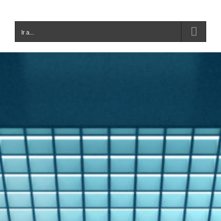
Ir a...