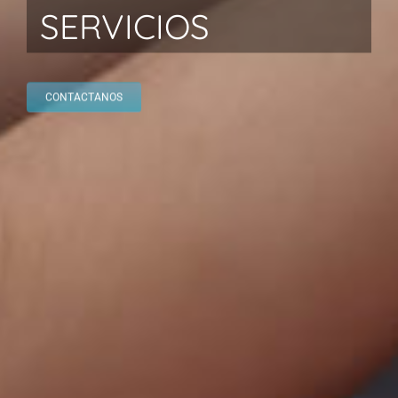
SERVICIOS
CONTACTANOS